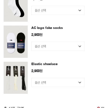
AC logo fake socks
2,900
원
Elastic shoelace
2,900
원