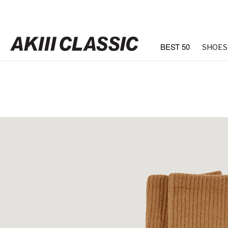
BEST 50
SHOES