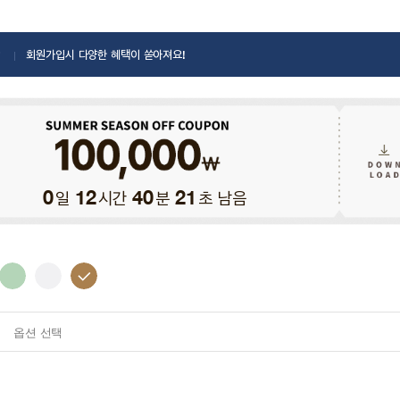
회원가입시 다양한 혜택이 쏟아져요!
일
시간
분
초 남음
0
12
40
20