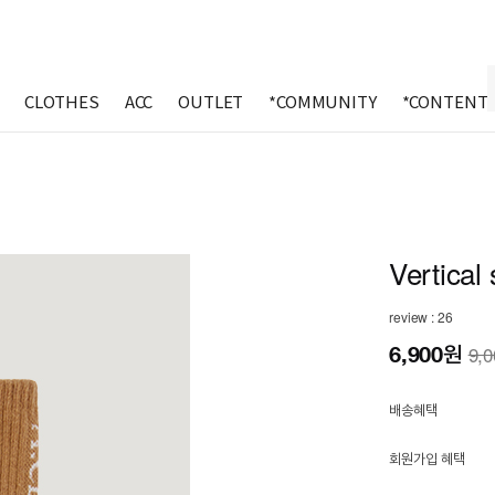
CLOTHES
ACC
OUTLET
*COMMUNITY
*CONTENT
Vertical
review : 26
6,900
원
9,
배송혜택
회원가입 혜택