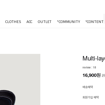
CLOTHES
ACC
OUTLET
*COMMUNITY
*CONTENT
Multi-la
review : 18
16,900
원
2
배송혜택
회원가입 혜택