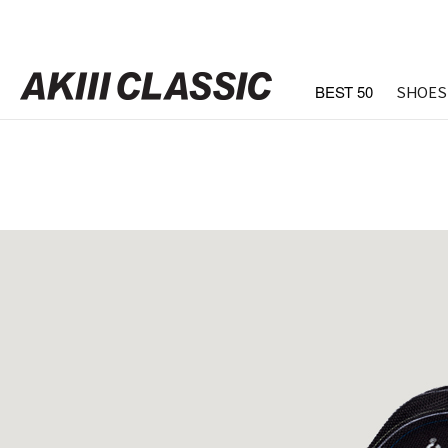
BEST 50
SHOES