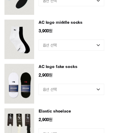
AC logo middle socks
3,900
원
AC logo fake socks
2,900
원
Elastic shoelace
2,900
원