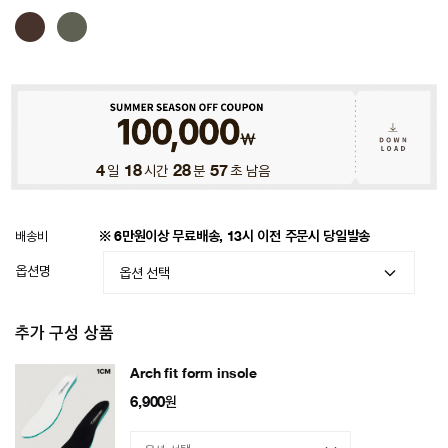
4
일
18
시간
28
분
54
초 남음
배송비
※ 6만원이상 무료배송, 13시 이전 주문시 당일발송
옵션명
추가 구성 상품
Arch fit form insole
6,900
원