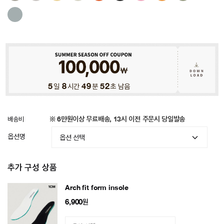
5
일
8
시간
49
분
49
초 남음
배송비
※ 6만원이상 무료배송, 13시 이전 주문시 당일발송
옵션명
추가 구성 상품
Arch fit form insole
6,900
원