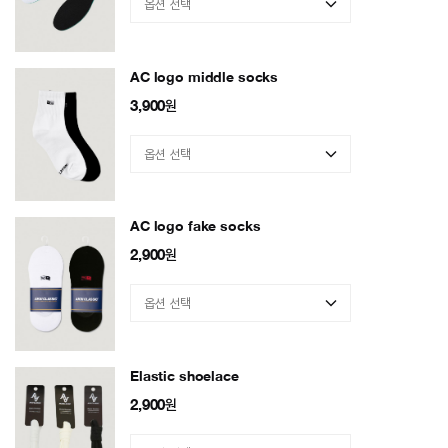
AC logo middle socks
3,900
원
AC logo fake socks
2,900
원
Elastic shoelace
2,900
원