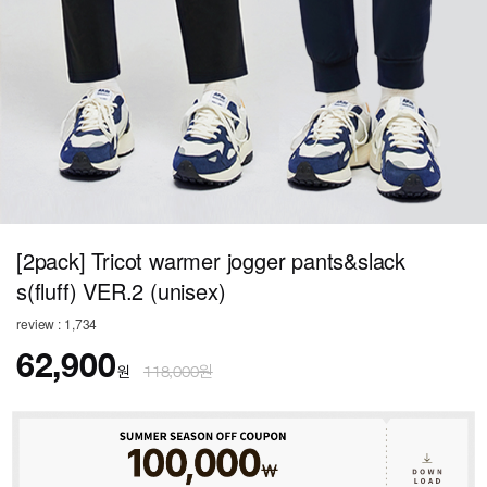
[2pack] Tricot warmer jogger pants&slack
s(fluff) VER.2 (unisex)
review : 1,734
62,900
원
118,000원