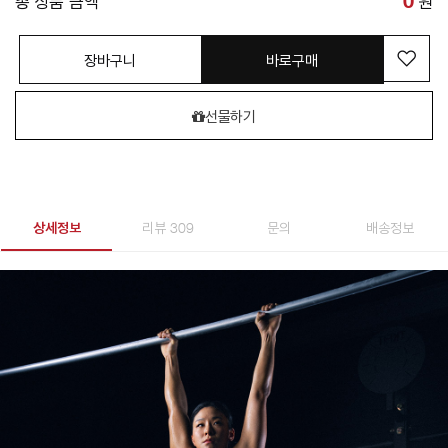
총 상품 금액
0
원
장바구니
바로구매
선물하기
상세정보
리뷰 309
문의
배송정보