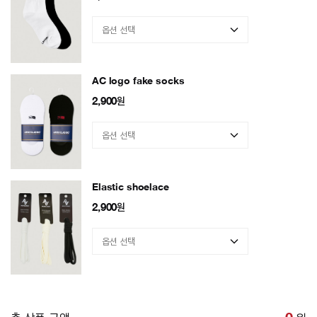
AC logo fake socks
2,900
원
Elastic shoelace
2,900
원