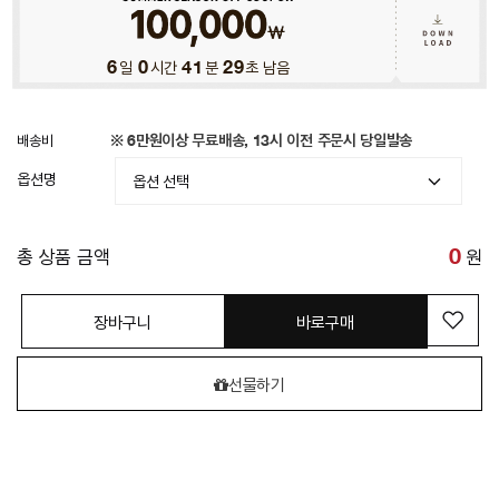
6
일
0
시간
41
분
26
초 남음
배송비
※ 6만원이상 무료배송, 13시 이전 주문시 당일발송
옵션명
총 상품 금액
0
원
장바구니
바로구매
선물하기