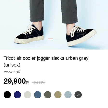
Tricot air cooler jogger slacks urban gray
(unisex)
review : 1,468
29,900
원
49,000원