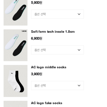
5,900
원
Soft form tech insole 1.8cm
6,900
원
AC logo middle socks
3,900
원
AC logo fake socks