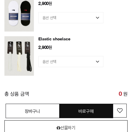
2,900
원
Elastic shoelace
2,900
원
총 상품 금액
0
원
장바구니
바로구매
선물하기