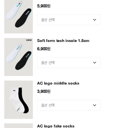
5,900
원
Soft form tech insole 1.8cm
6,900
원
AC logo middle socks
3,900
원
AC logo fake socks