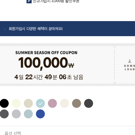
신규가입시 3,000원 할인쿠폰
회원가입시 다양한 혜택이 쏟아져요!
일
시간
분
초 남음
4
22
49
05