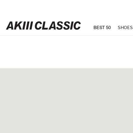
BEST 50
SHOES