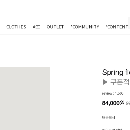
CLOTHES
ACC
OUTLET
*COMMUNITY
*CONTENT
Spring fi
▶ 쿠폰적
review : 1,505
84,000
원
9
배송혜택