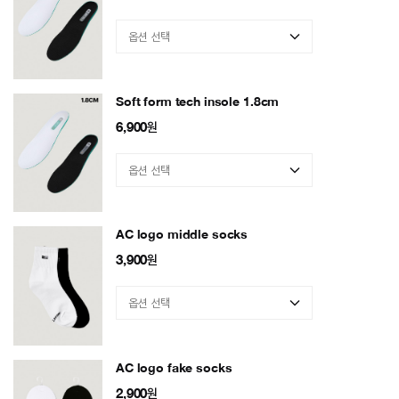
Soft form tech insole 1.8cm
6,900
원
AC logo middle socks
3,900
원
AC logo fake socks
2,900
원