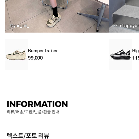
@yuu_nii_
@imhappyb
Bumper trainer
Hig
99,000
11