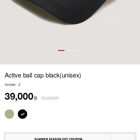
Active ball cap black(unisex)
review : 2
39,000
원
59,000원