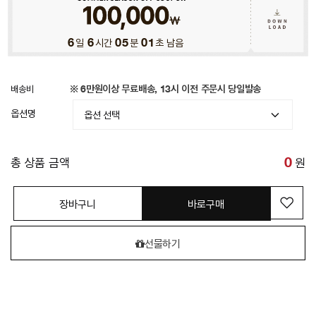
6
일
6
시간
04
분
58
초 남음
배송비
※ 6만원이상 무료배송, 13시 이전 주문시 당일발송
옵션명
총 상품 금액
0
원
장바구니
바로구매
선물하기