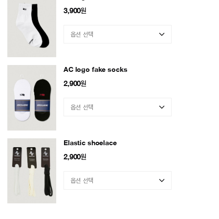
3,900
원
AC logo fake socks
2,900
원
Elastic shoelace
2,900
원