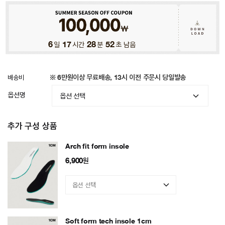
6
일
17
시간
28
분
47
초 남음
배송비
※ 6만원이상 무료배송, 13시 이전 주문시 당일발송
옵션명
추가 구성 상품
Arch fit form insole
6,900
원
Soft form tech insole 1cm