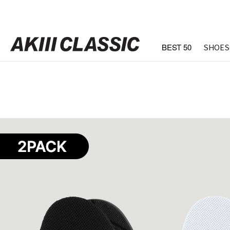
BEST 50
SHOES