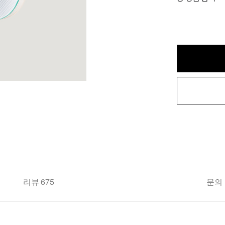
리뷰 675
문의