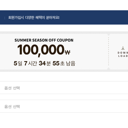
회원가입시 다양한 혜택이 쏟아져요!
일
시간
분
초 남음
5
7
34
54