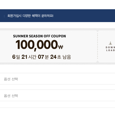
회원가입시 다양한 혜택이 쏟아져요!
일
시간
분
초 남음
6
21
07
23