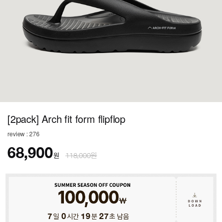
[2pack] Arch fit form flipflop
review : 276
68,900
원
118,000원
7
일
0
시간
19
분
24
초 남음