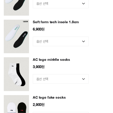
Soft form tech insole 1.8cm
6,900
원
AC logo middle socks
3,900
원
AC logo fake socks
2,900
원