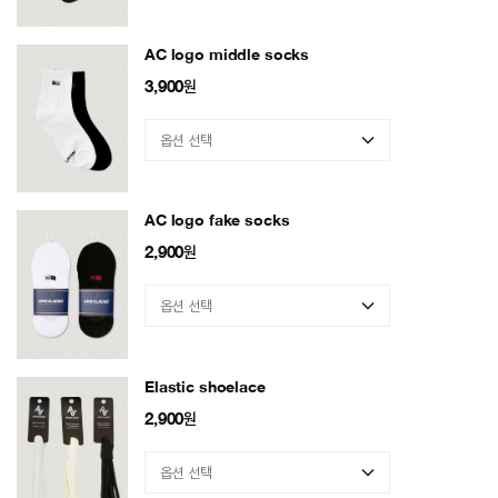
AC logo middle socks
3,900
원
AC logo fake socks
2,900
원
Elastic shoelace
2,900
원