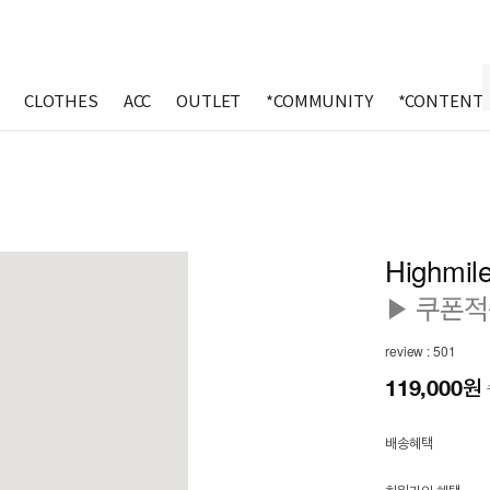
CLOTHES
ACC
OUTLET
*COMMUNITY
*CONTENT
Highmile
▶ 쿠폰적용
review : 501
119,000
원
배송혜택