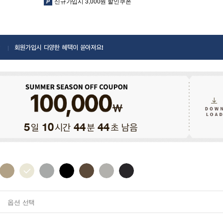
신규가입시 3,000원 할인쿠폰
회원가입시 다양한 혜택이 쏟아져요!
일
시간
분
초 남음
5
10
44
42