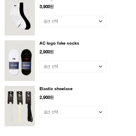
3,900
원
AC logo fake socks
2,900
원
Elastic shoelace
2,900
원