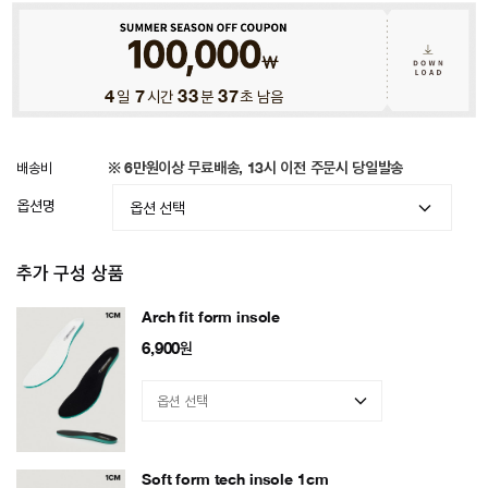
4
일
7
시간
33
분
34
초 남음
배송비
※ 6만원이상 무료배송, 13시 이전 주문시 당일발송
옵션명
추가 구성 상품
Arch fit form insole
6,900
원
Soft form tech insole 1cm