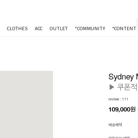
CLOTHES
ACC
OUTLET
*COMMUNITY
*CONTENT
Sydney M
▶ 쿠폰적
review : 111
109,000
원
배송혜택