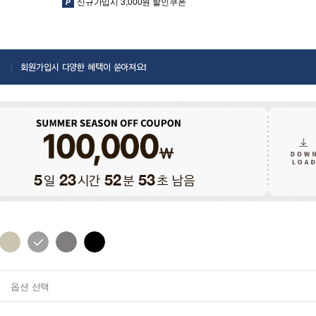
신규가입시 3,000원 할인쿠폰
회원가입시 다양한 혜택이 쏟아져요!
일
시간
분
초 남음
5
23
52
52