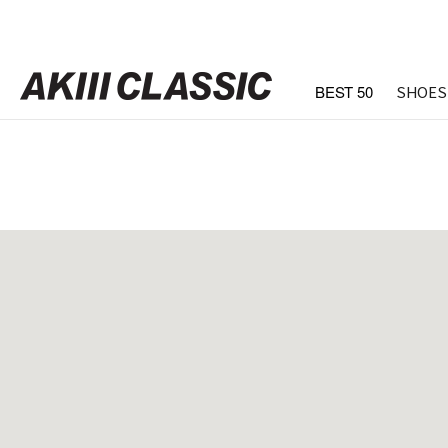
BEST 50
SHOES