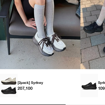
[2pack] Sydney
Syd
207,100
109