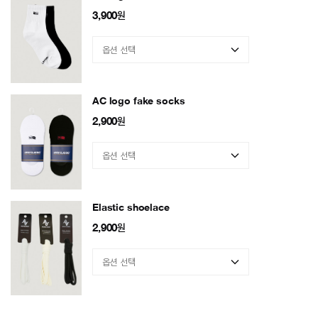
3,900
원
AC logo fake socks
2,900
원
Elastic shoelace
2,900
원