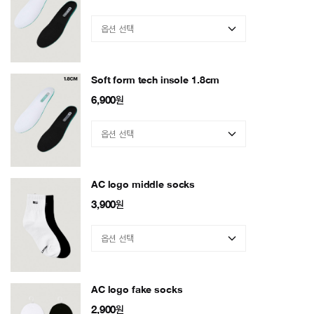
Soft form tech insole 1.8cm
6,900
원
AC logo middle socks
3,900
원
AC logo fake socks
2,900
원