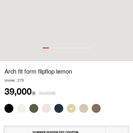
Arch fit form flipflop lemon
review : 279
39,000
원
59,000원