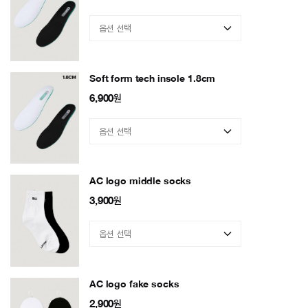
Soft form tech insole 1.8cm
6,900
원
AC logo middle socks
3,900
원
AC logo fake socks
2,900
원