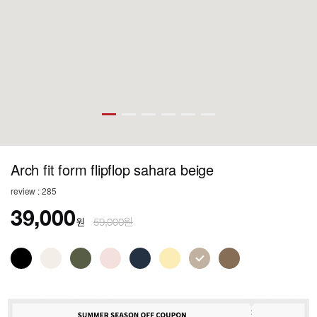
Arch fit form flipflop sahara beige
review : 285
39,000
원
59,000원