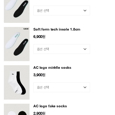
Soft form tech insole 1.8cm
6,900
원
AC logo middle socks
3,900
원
AC logo fake socks
2,900
원