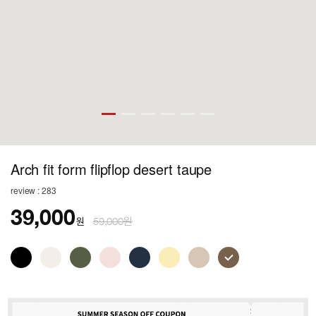
Arch fit form flipflop desert taupe
review : 283
39,000
원
59,000원