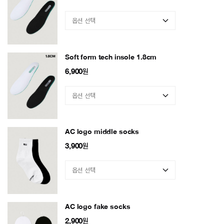
Soft form tech insole 1.8cm
6,900
원
AC logo middle socks
3,900
원
AC logo fake socks
2,900
원