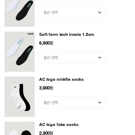
Soft form tech insole 1.8cm
6,900
원
AC logo middle socks
3,900
원
AC logo fake socks
2,900
원