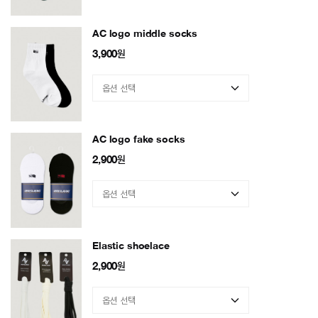
AC logo middle socks
3,900
원
AC logo fake socks
2,900
원
Elastic shoelace
2,900
원