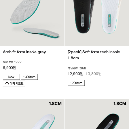
Arch fit form insole gray
[2pack] Soft form tech insole
1.8cm
review : 222
6,900
원
review : 368
12,900
13,800원
원