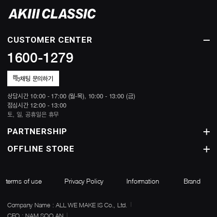
CUSTOMER CENTER
1600-1279
채팅 문의하기
상담시간 10:00 - 17:00 (월-목), 10:00 - 13:00 (금)
점심시간 12:00 - 13:00
토, 일, 공휴일은 휴무
PARTNERSHIP
OFFLINE STORE
terms of use
Privacy Policy
Information
Brand
Company Name : ALL WE MAKE IS Co., Ltd.
CEO : NAM SOO AN