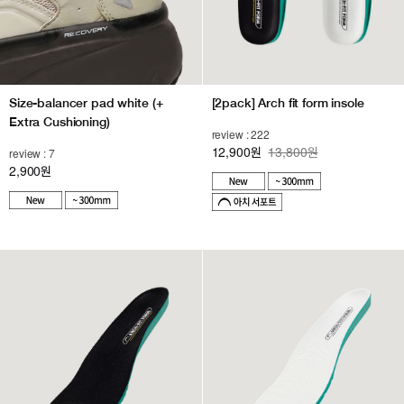
Size-balancer pad white (+
[2pack] Arch fit form insole
Extra Cushioning)
review : 222
12,900
13,800원
review : 7
원
2,900
원