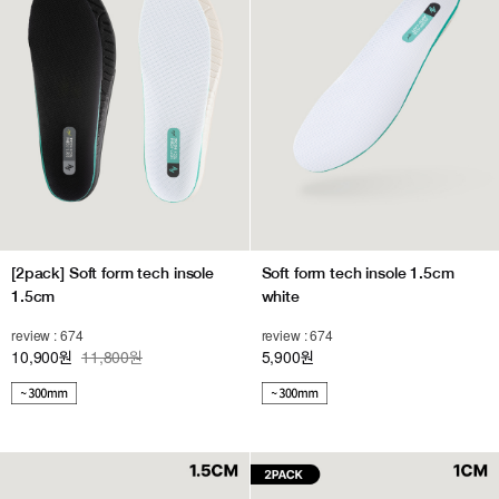
[2pack] Soft form tech insole
Soft form tech insole 1.5cm
1.5cm
white
review : 674
review : 674
10,900
11,800원
5,900
원
원