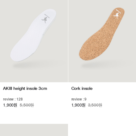
AKIII height insole 3cm
Cork insole
review : 128
review : 9
1,900
5,500원
1,900
3,500원
원
원