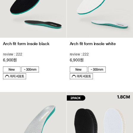
Arch fit form insole black
Arch fit form insole white
review : 222
review : 222
6,900
6,900
원
원