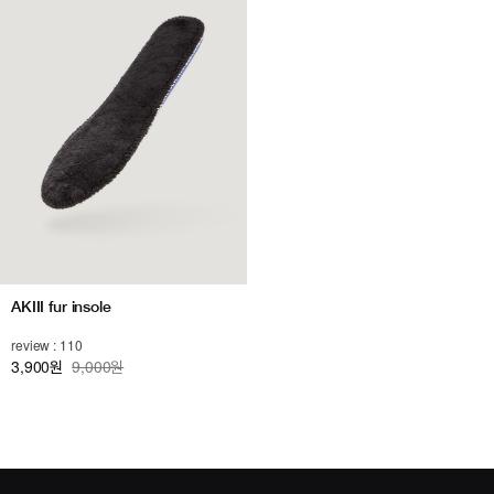
AKIII fur insole
review : 110
3,900
9,000원
원