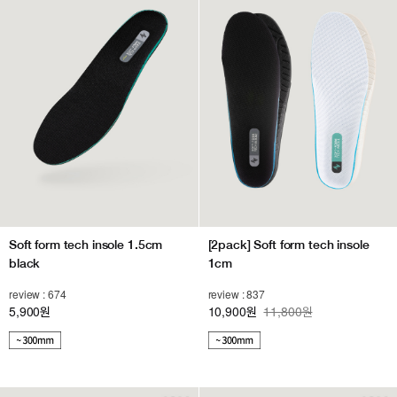
Soft form tech insole 1.5cm
[2pack] Soft form tech insole
black
1cm
review : 674
review : 837
5,900
10,900
11,800원
원
원