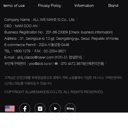
terms of use
Privacy Policy
Information
Brand
Company Name : ALL WE MAKE IS Co., Ltd.
CEO : NAM SOO AN
Business Registration No : 201-86-23309
[Check business information]
Address : 31, Seongsuil-ro 12-gil, Seongdong-gu, Seoul, Republic of Korea
E-commerce Permit : 2024-서울성동-0448
TEL : 1600-1279
FAX : 02-2254-3621
E-mail : akiii_classic@naver.com (비즈니스 협업문의)
※단체구매문의 : yoo@akiii.co.kr | ☎ : 070.4472.3679(단체문의전용)
고객님은 안전건래를 위해 현금등으로 결제시 저희 쇼핑몰에서 가입한 이니시스 구매안전서비
스(에스크로)를 이용하실 수 있습니다
COPYRIGHT ALLWEMAKEIS CO.LTD. ALL RIGHTS RESERVED.