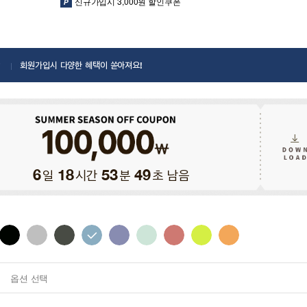
신규가입시 3,000원 할인쿠폰
회원가입시 다양한 혜택이 쏟아져요!
일
시간
분
초 남음
6
18
53
48