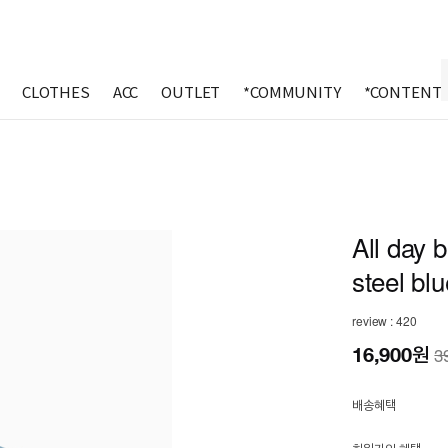
CLOTHES
ACC
OUTLET
*COMMUNITY
*CONTENT
All day 
steel bl
review : 420
16,900
원
3
배송혜택