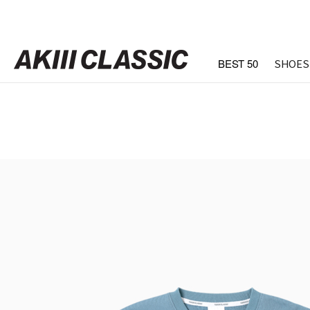
BEST 50
SHOES