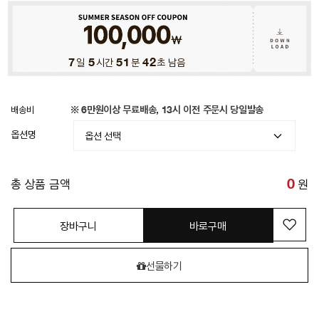
7
일
5
시간
51
분
39
초 남음
배송비
※ 6만원이상 무료배송, 13시 이전 주문시 당일발송
옵션명
총 상품 금액
0
원
장바구니
바로구매
선물하기