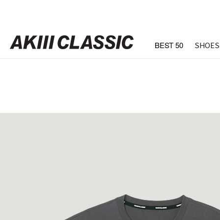
BEST 50
SHOES