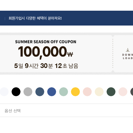
회원가입시 다양한 혜택이 쏟아져요!
일
시간
분
초 남음
5
9
30
11