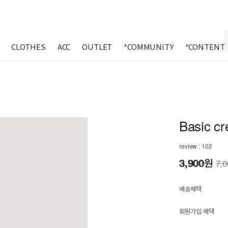
CLOTHES
ACC
OUTLET
*COMMUNITY
*CONTENT
Basic cr
review : 102
3,900
원
7,
배송혜택
회원가입 혜택