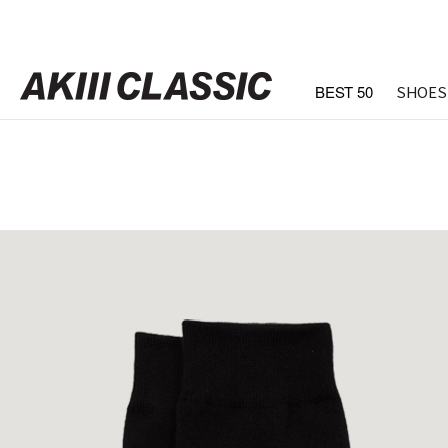
BEST 50
SHOES