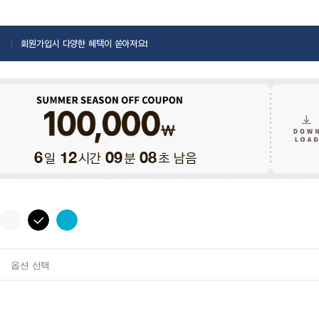
회원가입시 다양한 혜택이 쏟아져요!
일
시간
분
초 남음
6
12
09
07