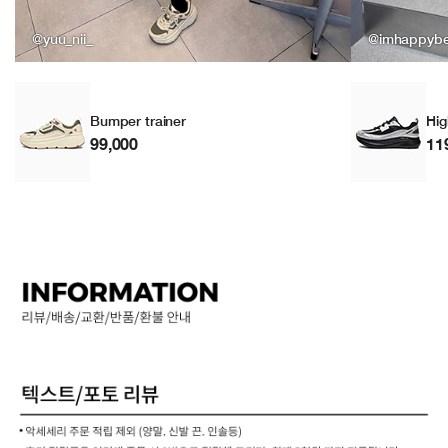
@yuu_nii_
@imhappyb
Bumper trainer
Hig
99,000
11