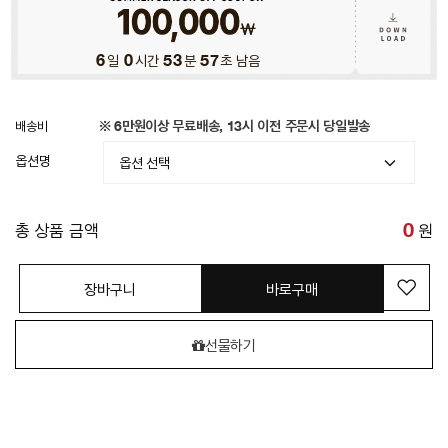
6
일
0
시간
53
분
55
초 남음
배송비
※ 6만원이상 무료배송, 13시 이전 주문시 당일발송
옵션명
총 상품 금액
0
원
장바구니
바로구매
선물하기