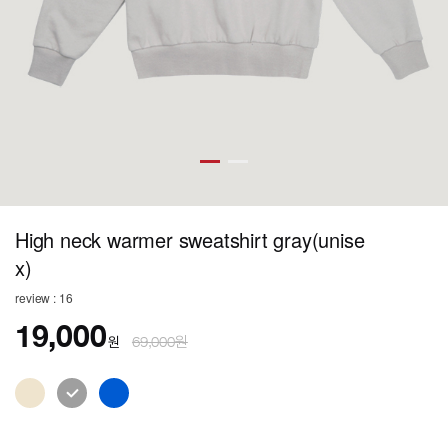
High neck warmer sweatshirt gray(unise
x)
review : 16
19,000
원
69,000원