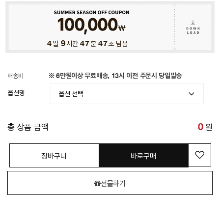
4
일
9
시간
47
분
45
초 남음
배송비
※ 6만원이상 무료배송, 13시 이전 주문시 당일발송
옵션명
총 상품 금액
0
원
장바구니
바로구매
선물하기