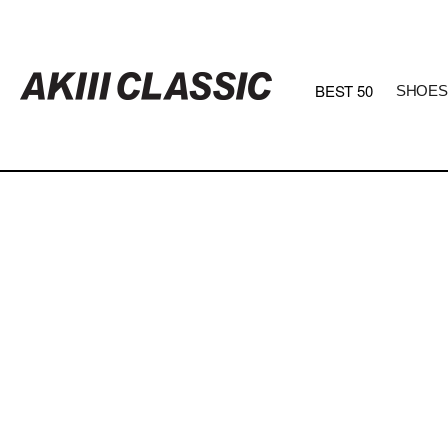
BEST 50
SHOES