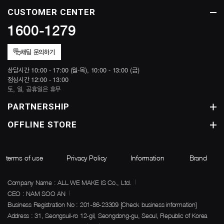
CUSTOMER CENTER
1600-1279
채팅 문의하기
상담시간 10:00 - 17:00 (월-목), 10:00 - 13:00 (금)
점심시간 12:00 - 13:00
토, 일, 공휴일은 휴무
PARTNERSHIP
OFFLINE STORE
terms of use
Privacy Policy
Information
Brand
Company Name : ALL WE MAKE IS Co., Ltd.
CEO : NAM SOO AN
Business Registration No : 201-86-23309
[Check business information]
Address : 31, Seongsuil-ro 12-gil, Seongdong-gu, Seoul, Republic of Korea