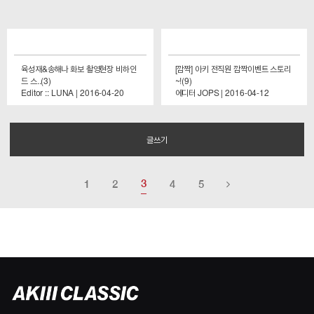
육성재&송해나 화보 촬영현장 비하인
[깜짝] 아키 전직원 깜짝이벤트 스토리
드 스..(3)
~!(9)
Editor :: LUNA | 2016-04-20
에디터 JOPS | 2016-04-12
글쓰기
3
1
2
4
5