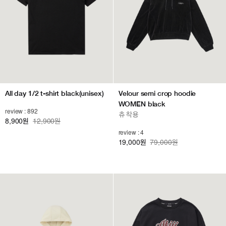
All day 1/2 t-shirt black(unisex)
Velour semi crop hoodie
WOMEN black
review : 892
츄 착용
8,900
12,900원
원
review : 4
19,000
79,000원
원