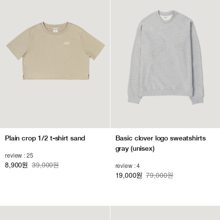
Plain crop 1/2 t-shirt sand
Basic clover logo sweatshirts
gray (unisex)
review : 25
8,900
39,000원
원
review : 4
19,000
79,000원
원