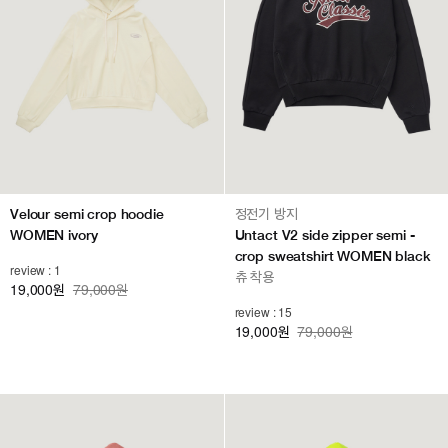
Velour semi crop hoodie
정전기 방지
WOMEN ivory
Untact V2 side zipper semi -
crop sweatshirt WOMEN black
review : 1
츄 착용
19,000
79,000원
원
review : 15
19,000
79,000원
원