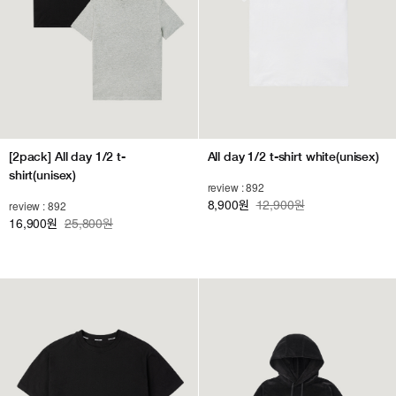
[2pack] All day 1/2 t-
All day 1/2 t-shirt white(unisex)
shirt(unisex)
review : 892
8,900
12,900원
review : 892
원
16,900
25,800원
원