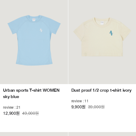
Urban sports T-shirt WOMEN
Dust proof 1/2 crop t-shirt ivory
sky blue
review : 11
9,900
39,000원
review : 21
원
12,900
49,000원
원