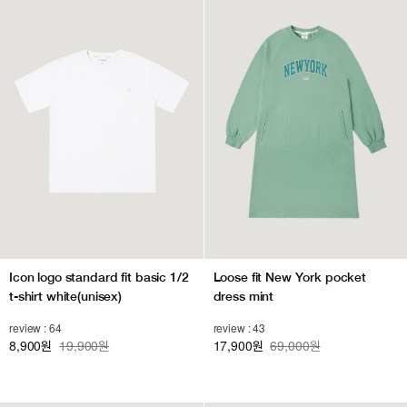
Icon logo standard fit basic 1/2
Loose fit New York pocket
t-shirt white(unisex)
dress mint
review : 64
review : 43
8,900
19,900원
17,900
69,000원
원
원