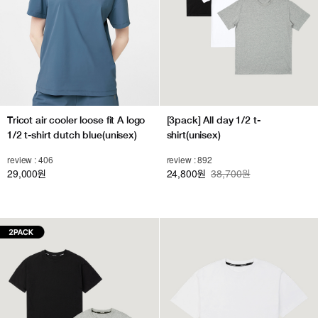
Tricot air cooler loose fit A logo
[3pack] All day 1/2 t-
1/2 t-shirt dutch blue(unisex)
shirt(unisex)
review : 406
review : 892
29,000
24,800
38,700원
원
원