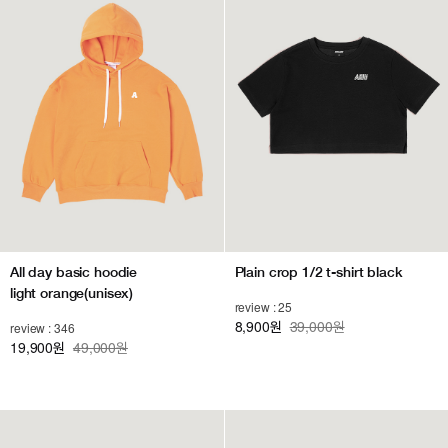
All day basic hoodie
Plain crop 1/2 t-shirt black
light orange(unisex)
review : 25
8,900
39,000원
review : 346
원
19,900
49,000원
원