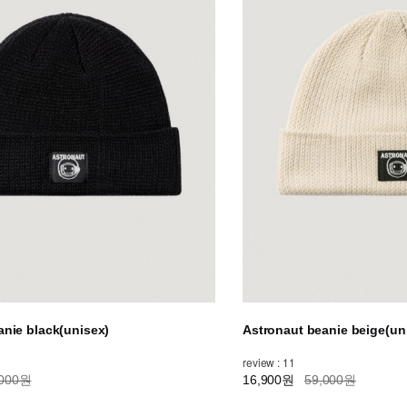
anie black(unisex)
Astronaut beanie beige(un
review : 11
,000원
16,900원
59,000원