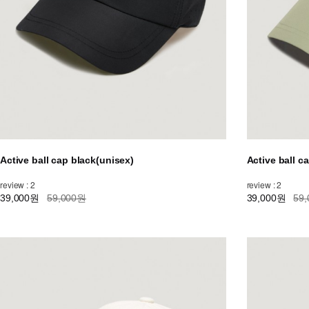
Active ball cap black(unisex)
Active ball c
review : 2
review : 2
39,000원
59,000원
39,000원
59