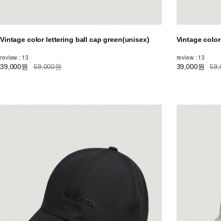
Vintage color lettering ball cap green(unisex)
Vintage color
review : 13
review : 13
39,000원
59,000원
39,000원
59