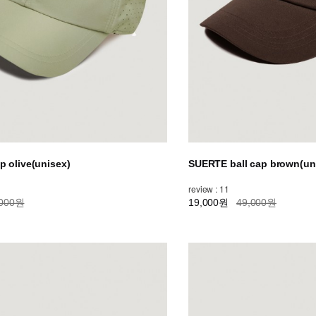
ap olive(unisex)
SUERTE ball cap brown(un
review : 11
,000원
19,000원
49,000원