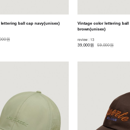
 lettering ball cap navy(unisex)
Vintage color lettering bal
brown(unisex)
,000원
review : 13
39,000원
59,000원