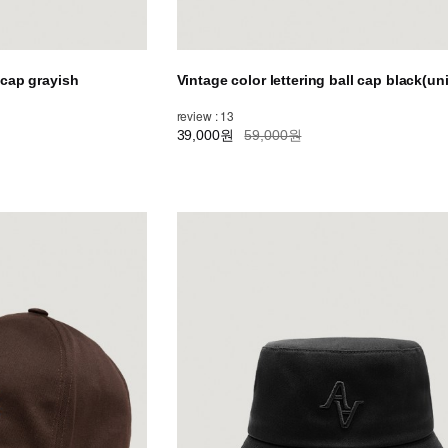
l cap grayish
Vintage color lettering ball cap black(un
review : 13
39,000원
59,000원