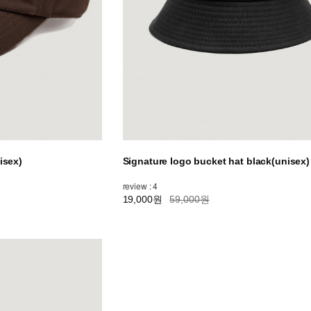
isex)
Signature logo bucket hat black(unisex)
review : 4
19,000원
59,000원