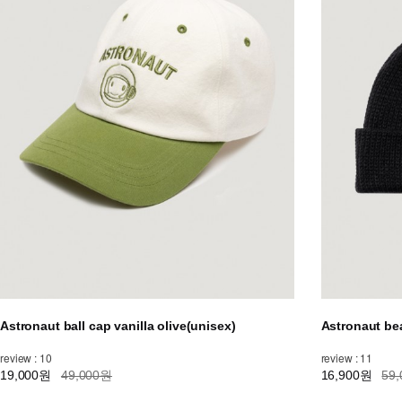
Astronaut ball cap vanilla olive(unisex)
Astronaut be
review : 10
review : 11
19,000원
49,000원
16,900원
59