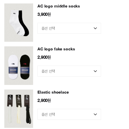
AC logo middle socks
3,900
원
AC logo fake socks
2,900
원
Elastic shoelace
2,900
원