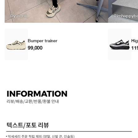
@yuu_nii_
@imhappyb
Bumper trainer
Hig
99,000
11