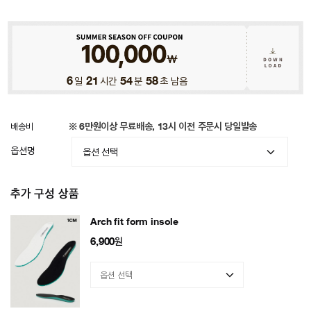
6
일
21
시간
54
분
56
초 남음
배송비
※ 6만원이상 무료배송, 13시 이전 주문시 당일발송
옵션명
추가 구성 상품
Arch fit form insole
6,900
원