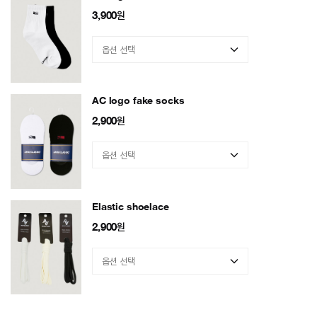
3,900
원
AC logo fake socks
2,900
원
Elastic shoelace
2,900
원