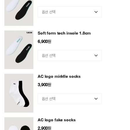
Soft form tech insole 1.8cm
6,900
원
AC logo middle socks
3,900
원
AC logo fake socks
2,900
원