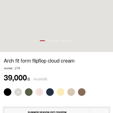
Arch fit form flipflop cloud cream
review : 276
39,000
원
59,000원