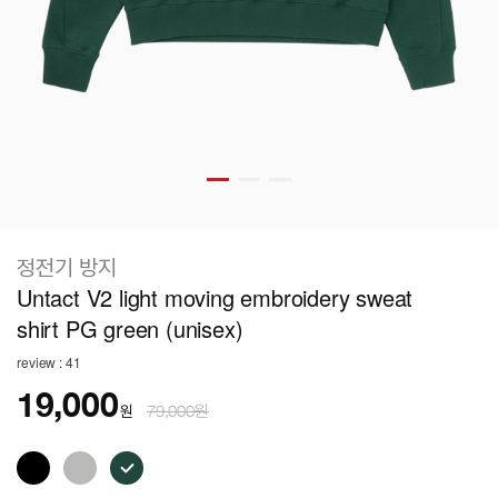
정전기 방지
Untact V2 light moving embroidery sweat
shirt PG green (unisex)
review : 41
19,000
원
79,000원