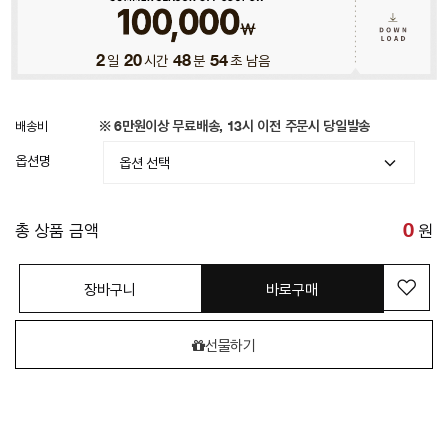
2
일
20
시간
48
분
52
초 남음
배송비
※ 6만원이상 무료배송, 13시 이전 주문시 당일발송
옵션명
총 상품 금액
0
원
장바구니
바로구매
선물하기