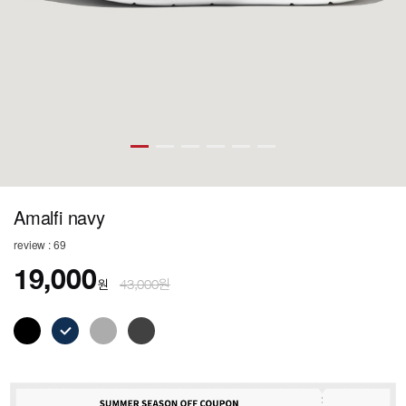
Amalfi navy
review : 69
19,000
원
43,000원