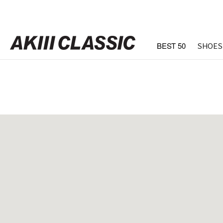
BEST 50
SHOES