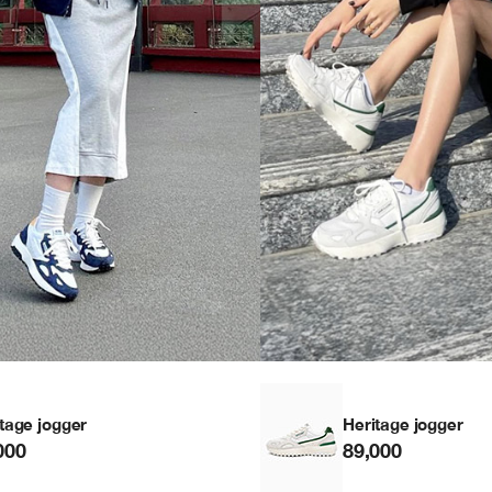
tage jogger
Heritage jogger
000
89,000