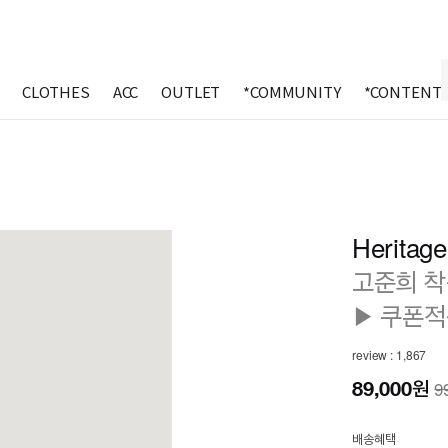
CLOTHES
ACC
OUTLET
*COMMUNITY
*CONTENT
Heritage
고준희 
▶ 쿠폰적
review : 1,867
89,000
원
9
배송혜택