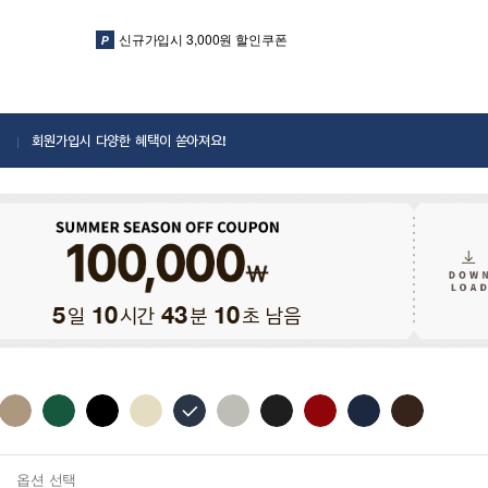
신규가입시 3,000원 할인쿠폰
회원가입시 다양한 혜택이 쏟아져요!
일
시간
분
초 남음
5
10
43
08