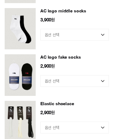
AC logo middle socks
3,900
원
AC logo fake socks
2,900
원
Elastic shoelace
2,900
원