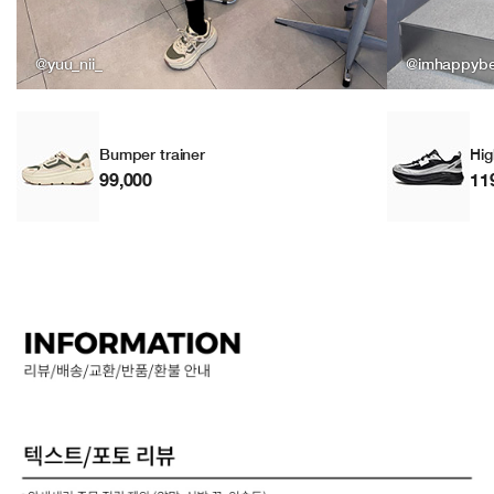
@yuu_nii_
@imhappyb
Bumper trainer
Hig
99,000
11