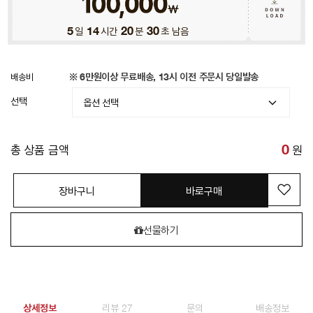
5
일
14
시간
20
분
28
초 남음
배송비
※ 6만원이상 무료배송, 13시 이전 주문시 당일발송
선택
총 상품 금액
0
원
장바구니
바로구매
선물하기
상세정보
리뷰 27
문의
배송정보