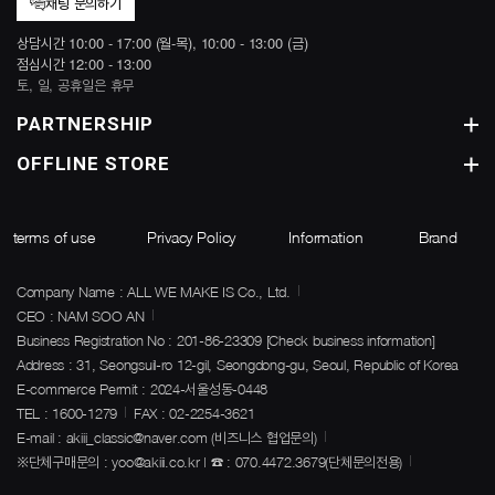
채팅 문의하기
상담시간 10:00 - 17:00 (월-목), 10:00 - 13:00 (금)
점심시간 12:00 - 13:00
토, 일, 공휴일은 휴무
PARTNERSHIP
OFFLINE STORE
terms of use
Privacy Policy
Information
Brand
Company Name : ALL WE MAKE IS Co., Ltd.
CEO : NAM SOO AN
Business Registration No : 201-86-23309
[Check business information]
Address : 31, Seongsuil-ro 12-gil, Seongdong-gu, Seoul, Republic of Korea
E-commerce Permit : 2024-서울성동-0448
TEL : 1600-1279
FAX : 02-2254-3621
E-mail : akiii_classic@naver.com (비즈니스 협업문의)
※단체구매문의 : yoo@akiii.co.kr | ☎ : 070.4472.3679(단체문의전용)