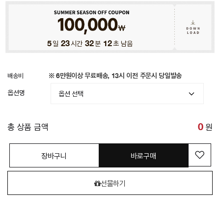
5
일
23
시간
32
분
08
초 남음
배송비
※ 6만원이상 무료배송, 13시 이전 주문시 당일발송
옵션명
총 상품 금액
0
원
장바구니
바로구매
선물하기